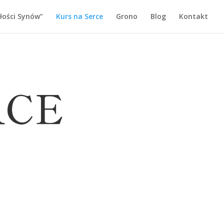
łości Synów”
Kurs na Serce
Grono
Blog
Kontakt
RCE