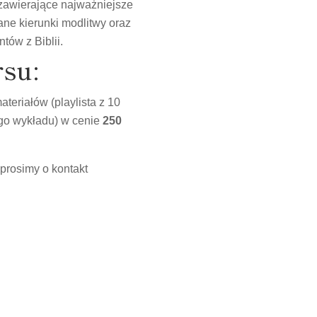
 zawierające najważniejsze
ane kierunki modlitwy oraz
tów z Biblii.
su:
teriałów (playlista z 10
go wykładu) w cenie
250
 prosimy o kontakt