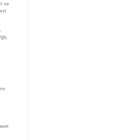
yć na
jest
,
lgę,
tem
nawet