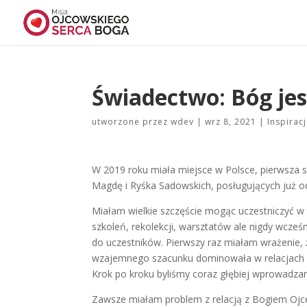
Świadectwo: Bóg j
utworzone przez
wdev
|
wrz 8, 2021
|
Inspirac
W 2019 roku miała miejsce w Polsce, pierwsza 
Magdę i Ryśka Sadowskich, posługujących już 
Miałam wielkie szczęście mogąc uczestniczyć w 
szkoleń, rekolekcji, warsztatów ale nigdy wcześ
do uczestników. Pierwszy raz miałam wrażenie,
wzajemnego szacunku dominowała w relacjach p
Krok po kroku byliśmy coraz głębiej wprowadza
Zawsze miałam problem z relacją z Bogiem Ojcem