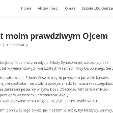
Home
Aktualności
O nas
Szkoła „Ku Dojrza
est moim prawdziwym Ojcem
je
|
0 komentarzy
stacjonarna całoroczna edycja Szkoły Synostwa prowadzona przez
od lat w weekendowych warsztatach w ramach Misji Ojcowskiego Serc
tej całorocznej Szkole. W swoim życiu przeszłam już wiele kursów,
niej nie spotkałam się z takim podejściem do tematu a w szczególnoś
 że zanurzani jesteśmy w żywą Bożą Obecność. Atmosfera miłości i
omiędzy wszystkimi uczestnikami Szkoły.
ni w poznawanie serca Boga Ojca, Jego natury, osobowości.
, ponieważ Jego obraz, jaki nosiłam w sobie, był fałszywy. Surowy