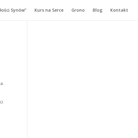
łości Synów”
Kurs na Serce
Grono
Blog
Kontakt
a.
ci
,