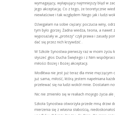
wymagający, wyłapujący najmniejszy błąd w zach
Jego akceptację. Co z tego, że teoretycznie wie
niewłaściwe i tak względem Niego jak i ludzi wo
Dźwigałam na sobie ciężary: poczucia winy, odrz
tym było gorzej. Żadna wiedza, teoria, a nawet 
wyposażały w „protezy” czyli prawa i zasady porus
dać się przez nich krzywdzić .
W Szkole Synostwa pierwszy raz w moim życiu 
słyszeć głos Ducha Świętego i z Nim współpra
miłości Bożej i Bożej akceptacji.
Modlitwa nie jest już teraz dla mnie męczącym 
już sama, miłość, którą jestem napełniana każd
przelewać się na ludzi wokół mnie. Dostałam no
Nic nie zmieniło się w realiach mojego życia ale 
Szkoła Synostwa otworzyła przede mną drzwi do
mierzenia się z własna słabością, niedoskonałoś