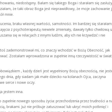
owaniu, niedostępny. Bałam się takiego Boga i starałam się zasłuż
działam, że taki obraz Boga jest nieprawidłowy, że moje zachowanie 
kół mnie.
ucenia, braku własnej wartości, samotności. Im bardziej się starałam
zajęcia z psychoterapeutą niewiele zmieniały, dawały tylko chwilową u
zania się w relacjach z innymi ludźmi, aby ich nie krzywdzić i nie
ktoś zademonstrował mi, co znaczy wchodzić w Bożą Obecność, jak
cować. Zostałam wprowadzona w zupełnie inną rzeczywistość w świat
obowiązkiem , każdy dzień jest wypełniony Bożą obecnością, nie jes
ego dnia, gdy siadam jak małe dziecko na kolanach Ojca, zaczyna
we serce i nowe oczy.
ja jestem inna.
 zupełnie nowego sposobu życia: przechodzenia przez trudności a 
cią, brakami. Już nie próbuje zatuszować lub ukryć moich potknięć i